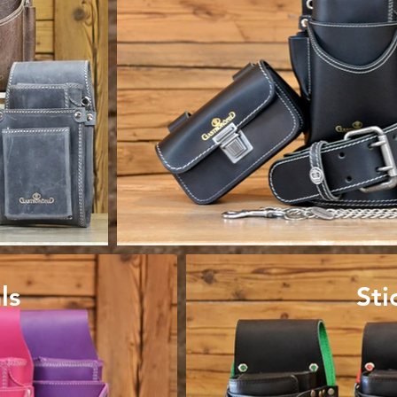
ls
Sti