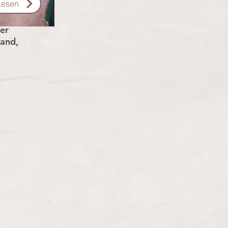
Lesen
er
land,