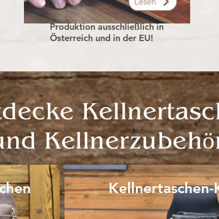
Lesen
Produktion ausschließlich in
Österreich und in der EU!
tdecke Kellnertas
und Kellnerzubehö
schen
Kellnertaschen-