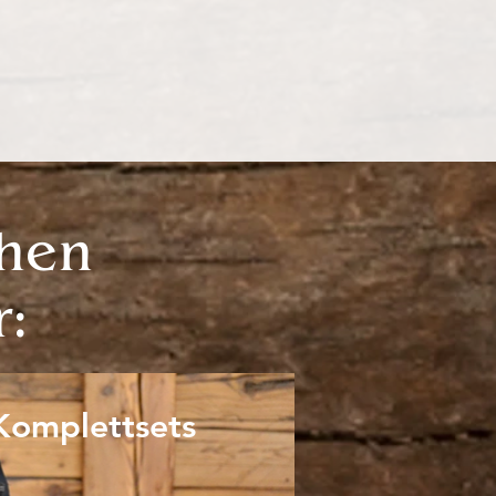
chen
r:
Komplettsets