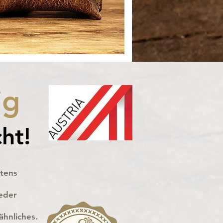
ig
cht!
stens
Leder
ähnliches.