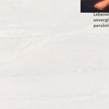
Lebensl
unvergl
persönl