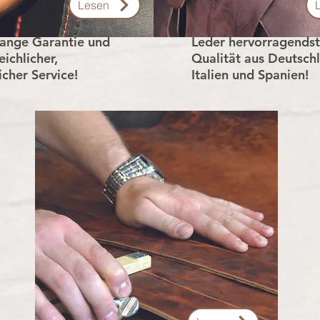
Lesen
ange Garantie und
Leder hervorragendst
eichlicher,
Qualität aus Deutsch
icher Service!
Italien und Spanien!