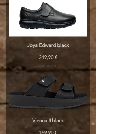
Joya Edward black
Preis
249,90 €
inkl. MwSt.
Vienna II black
Preis
169,90 €