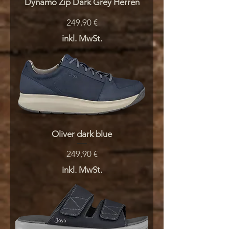
Dynamo Zip Dark Grey Herren
Preis
249,90 €
inkl. MwSt.
Oliver dark blue
Preis
249,90 €
inkl. MwSt.