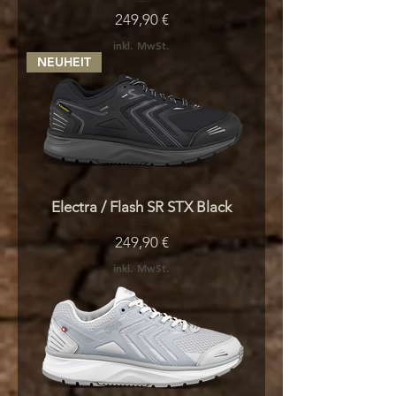
Preis
249,90 €
inkl. MwSt.
NEUHEIT
Electra / Flash SR STX Black
Preis
249,90 €
inkl. MwSt.