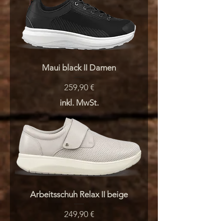
Maui black II Damen
Preis
259,90 €
inkl. MwSt.
Arbeitsschuh Relax II beige
Preis
249,90 €