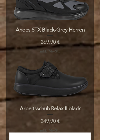
Andes STX Black-Grey Herren
Preis
269,90 €
inkl. MwSt.
Arbeitsschuh Relax II black
Preis
249,90 €
inkl. MwSt.