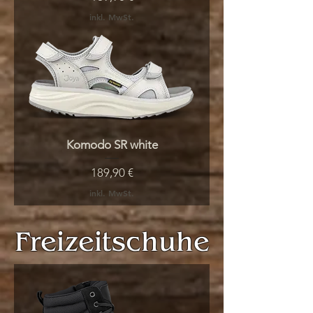
inkl. MwSt.
Komodo SR white
Preis
189,90 €
inkl. MwSt.
Freizeitschuhe