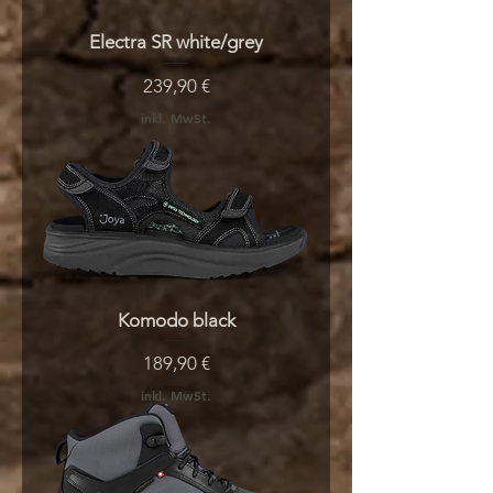
Electra SR white/grey
Preis
239,90 €
inkl. MwSt.
Komodo black
Preis
189,90 €
inkl. MwSt.