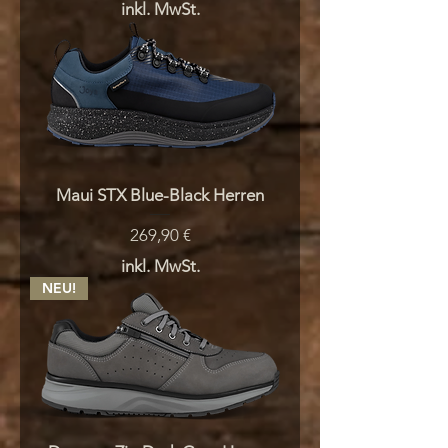
inkl. MwSt.
Maui STX Blue-Black Herren
Preis
269,90 €
inkl. MwSt.
NEU!