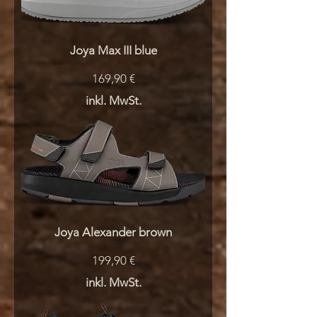
Joya Max III blue
Preis
169,90 €
inkl. MwSt.
Joya Alexander brown
Preis
199,90 €
inkl. MwSt.