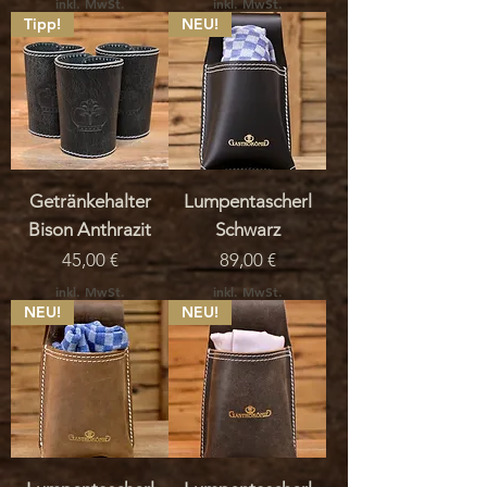
inkl. MwSt.
inkl. MwSt.
Tipp!
NEU!
Getränkehalter
Lumpentascherl
Bison Anthrazit
Schwarz
Preis
Preis
45,00 €
89,00 €
inkl. MwSt.
inkl. MwSt.
NEU!
NEU!