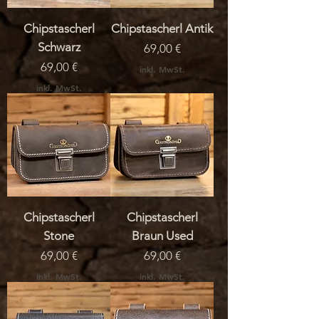
Chipstascherl
Chipstascherl Antik
Schwarz
Preis
69,00 €
Preis
69,00 €
inkl. MwSt.
inkl. MwSt.
Chipstascherl
Chipstascherl
Stone
Braun Used
Preis
Preis
69,00 €
69,00 €
inkl. MwSt.
inkl. MwSt.