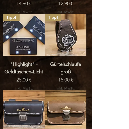
Preis
Preis
14,90 €
12,90 €
inkl. MwSt.
inkl. MwSt.
Tipp!
Tipp!
"Highlight" -
Gürtelschlaufe
Geldtaschen-Licht
groß
Preis
Preis
25,00 €
15,00 €
inkl. MwSt.
inkl. MwSt.