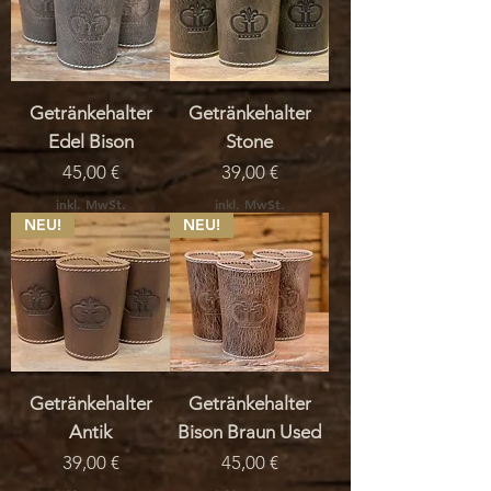
Getränkehalter
Getränkehalter
Edel Bison
Stone
Preis
Preis
45,00 €
39,00 €
inkl. MwSt.
inkl. MwSt.
NEU!
NEU!
Getränkehalter
Getränkehalter
Antik
Bison Braun Used
Preis
Preis
39,00 €
45,00 €