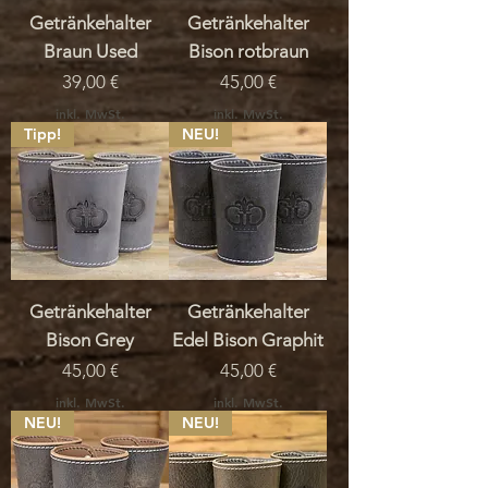
Getränkehalter
Getränkehalter
Braun Used
Bison rotbraun
Preis
Preis
39,00 €
45,00 €
inkl. MwSt.
inkl. MwSt.
Tipp!
NEU!
Getränkehalter
Getränkehalter
Bison Grey
Edel Bison Graphit
Preis
Preis
45,00 €
45,00 €
inkl. MwSt.
inkl. MwSt.
NEU!
NEU!