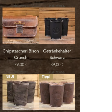
inkl. MwSt.
inkl. MwSt.
Chipstascherl Bison
Getränkehalter
Crunch
Schwarz
Preis
Preis
79,00 €
39,00 €
inkl. MwSt.
inkl. MwSt.
NEU!
Tipp!