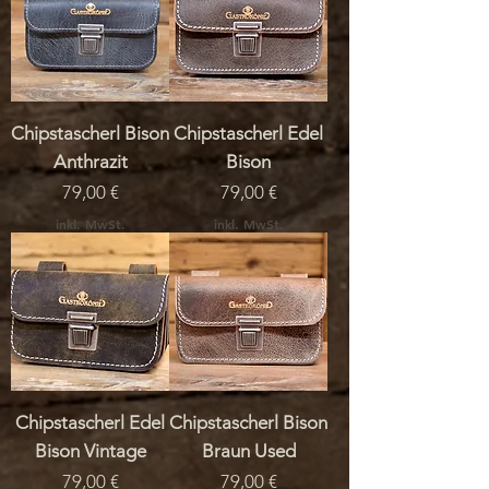
Chipstascherl Bison
Chipstascherl Edel
Anthrazit
Bison
Preis
Preis
79,00 €
79,00 €
inkl. MwSt.
inkl. MwSt.
Chipstascherl Edel
Chipstascherl Bison
Bison Vintage
Braun Used
Preis
Preis
79,00 €
79,00 €