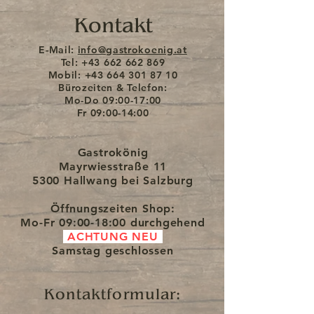
Kontakt
E-Mail:
info@gastrokoenig.at
Tel:
+43 662 662 869
Mobil:
+43 664 301 87 10
Bürozeiten & Telefon:
Mo-Do
09:00-17:00
Fr
09:00-14:00
Gastrokönig
Mayrwiesstraße 11
5300 Hallwang bei Salzburg
Öffnungszeiten Shop:
Mo-Fr
09:00-18:00 durchgehend
ACHTUNG NEU
Samstag
geschlossen
Kontaktformular: