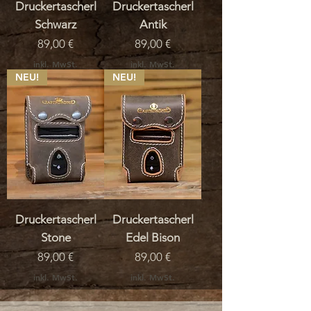
Druckertascherl
Druckertascherl
Schwarz
Antik
Preis
Preis
89,00 €
89,00 €
inkl. MwSt.
inkl. MwSt.
NEU!
NEU!
Druckertascherl
Druckertascherl
Stone
Edel Bison
Preis
Preis
89,00 €
89,00 €
inkl. MwSt.
inkl. MwSt.