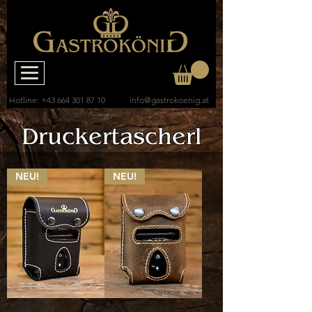
Hotline:
+43 664 301 87 10
info@gastrokoenig.at
Druckertascherl
NEU!
NEU!