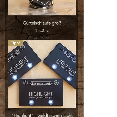
Gürtelschlaufe groß
Preis
15,00 €
inkl. MwSt.
Tipp!
"Highlight" - Geldtaschen-Licht