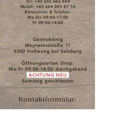
Tel:
+43 662 662 869
Mobil:
+43 664 301 87 10
Bürozeiten & Telefon:
Mo-Do
09:00-17:00
Fr
09:00-14:00
Gastrokönig
Mayrwiesstraße 11
5300 Hallwang bei Salzburg
Öffnungszeiten Shop:
Mo-Fr
09:00-18:00 durchgehend
ACHTUNG NEU
Samstag
geschlossen
Kontaktformular: