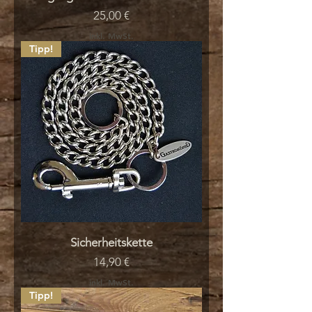
Preis
25,00 €
inkl. MwSt.
Tipp!
Sicherheitskette
Preis
14,90 €
inkl. MwSt.
Tipp!