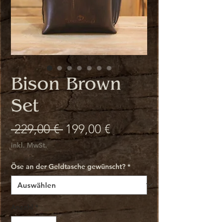
Bison Brown
Set
Standardpreis
Sale-
 229,00 € 
199,00 €
Preis
inkl. MwSt.
Öse an der Geldtasche gewünscht?
*
Anzahl
*