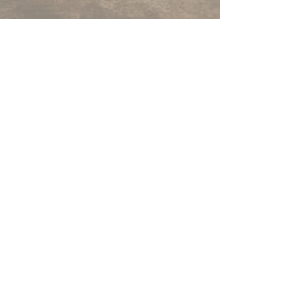
Gebrauch noch stärker wird. Das
heißt, dass sich das Leder noch
stark verändern wird, wenn mit
dem Set gearbeitet wird.
Es erhält so eine tolle Optik,
die jedes Stück zu eurem eigenen
individuellen Unikat macht.
Natürlich mit allen
bewährten Gastrokönig-
Qualitätsmerkmalen, teils 3-facher
Naht und Verstärkungen an
kritischen Stellen, noch stabileren
Druckknöpfen und mehr.
Selbstverständlich gilt auch für
dieses Set die GASTROKÖNIG-
GARANTIE.