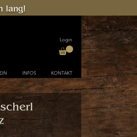
 lang!
Login
EIN
INFOS
KONTAKT
scherl
z