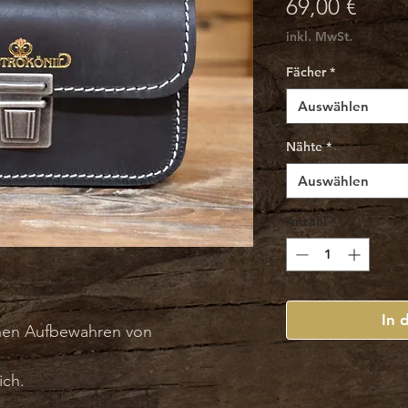
Preis
69,00 €
inkl. MwSt.
Fächer
*
Auswählen
Nähte
*
Auswählen
Anzahl
*
In 
chen Aufbewahren von
ich.
t weißen Kontrastnähten.