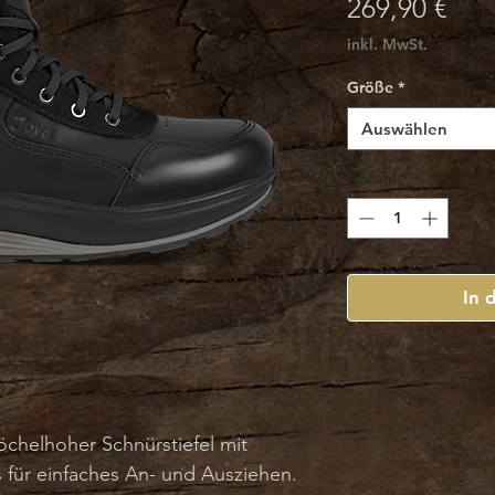
Prei
269,90 €
inkl. MwSt.
Größe
*
Auswählen
Anzahl
*
In 
nöchelhoher Schnürstiefel mit
 für einfaches An- und Ausziehen.