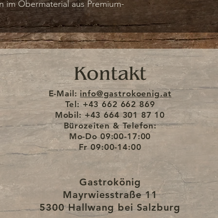
 im Obermaterial aus Premium-
hem Mesh-Kragen und -Zunge.
nsohle, die eine individuelle
en jeweiligen Fuß und die
nnensohlen ermöglicht, passt er
t mit der Joya Wave
Kontakt
ergewöhnlichen Komfort bietet,
E-Mail:
info@gastrokoenig.at
 den natürlichen Bewegungsablauf
Tel: +43 662 662 869
Mobil: +43 664 301 87 10
Bürozeiten & Telefon:
Mo-Do
09:00-17:00
Fr
09:00-14:00
Gastrokönig
Mayrwiesstraße 11
5300 Hallwang bei Salzburg