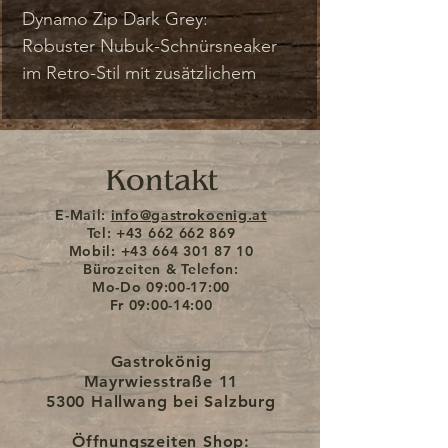
Dynamo Zip Dark Grey:
Robuster Nubuk-Schnürsneaker
im Retro-Stil mit zusätzlichem
Reißverschluss für einfaches
Anziehen und einem
atmungsaktiven, weichen Mesh-
Kontakt
Futter. Mit der Joya Active
Sohlentechnologie bietet er eine
E-Mail:
info@gastrokoenig.at
perfekte Mischung aus
Tel:
+43 662 662 869
Mobil:
+43 664 301 87 10
Dämpfung, Rückfederung und
Bürozeiten & Telefon:
Stabilität. Ideal für aktive
Mo-Do
09:00-17:00
Fr
09:00-14:00
Menschen, die viel unterwegs
sind und auf jedem Untergrund
Gastrokönig
Komfort und Leistung schätzen.
Mayrwiesstraße 11
5300 Hallwang bei Salzburg
Öffnungszeiten Shop: