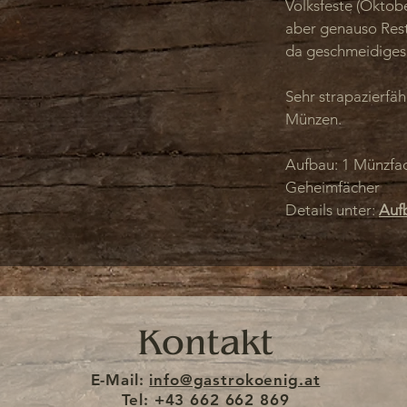
Volksfeste (Oktober
abileren Druckknöpfen und mehr.
aber genauso Rest
 für diese Geldtasche die
da geschmeidiges
.
ARANTIE - ein "Geldtaschen-
Sehr strapazierfäh
Münzen.
ch ein großes, extrem stabiles
Aufbau: 1 Münzfac
n Mengen an Wechselgeld
Geheimfächer
Details unter:
Auf
len, das sich bei Gebrauch
en Used-Look erhält, der jedes
m macht. Die außergewöhnliche
agend zur urigen Lederhose als
Outfit.
Kontakt
ellt.
E-Mail:
info@gastrokoenig.at
Tel: +43 662 662 869