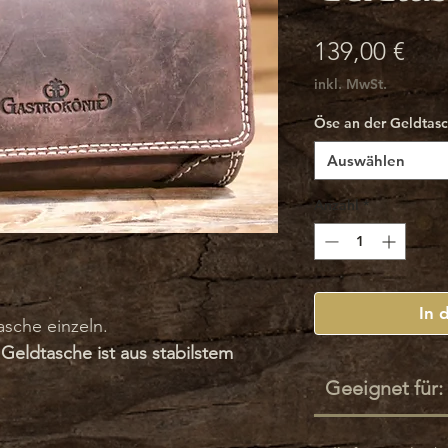
Prei
139,00 €
inkl. MwSt.
Öse an der Geldtas
Auswählen
Anzahl
*
In 
sche einzeln.
Geldtasche ist aus stabilstem
Geeignet für:
ten Gastrokönig-
3-facher Naht und Verstärkungen an