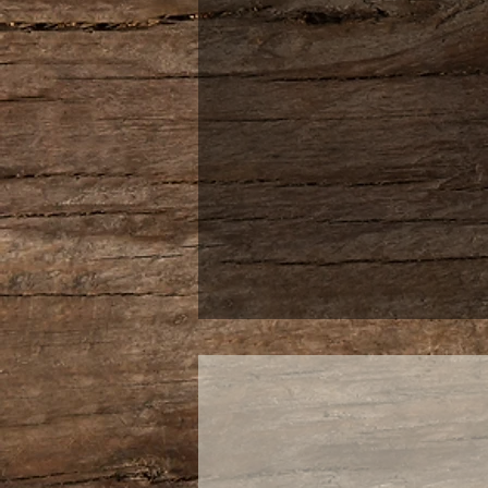
kritischen Stellen, noch st
Selbstverständlich gilt auch
GASTROKÖNIG-GARANTIE
Jetzt neu: LEBENSLANGE G
Leben lang"!
Die Geldtasche besticht dur
Münzfach, das auch große
standhält.
Aus Bisonleder vom Jungbul
verändert und so einen toll
Stück zu etwas Besondere
Optik passt sowohl hervorr
auch zu jedem klassischen 
In 100% Handarbeit hergest