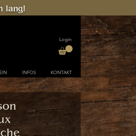
 lang!
Login
EIN
INFOS
KONTAKT
son
ux
sche