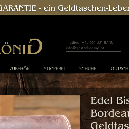
ARANTIE - ein Geldtaschen-Leben
Hotline: +43 664 301 87 10
info@gastrokoenig.at
ZUBEHÖR
STICKEREI
SCHUHE
GUTSCH
Edel Bi
Bordea
Geldta