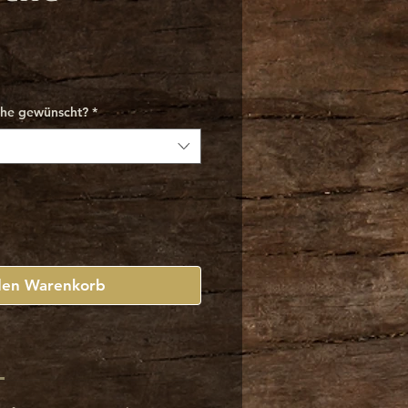
s
che gewünscht?
*
den Warenkorb