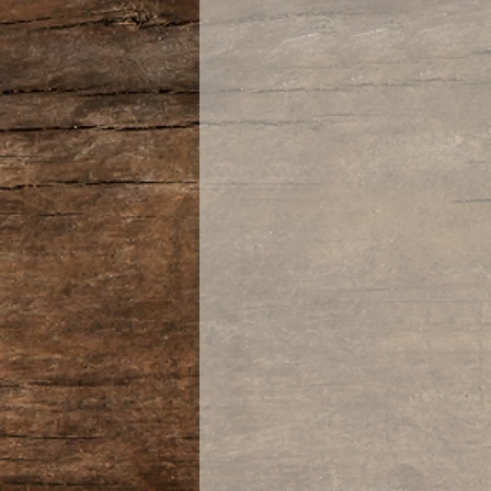
Jeder Millimeter ist aus Bi
Futterleder gefertigt.
Die Geldtasche hat ein gro
auch großen Mengen an We
dazu gibt es einen extra ro
Mit gewolltem Used-Look, 
wird. Das heißt, dass sich 
wird, wenn mit dem Set gea
Es erhält so eine tolle Opti
eigenen individuellen Unik
Natürlich mit allen bewähr
Qualitätsmerkmalen, teils 
kritischen Stellen, noch st
Selbstverständlich gilt auch