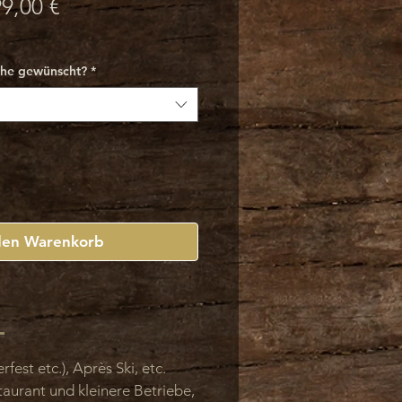
andardpreis
Sale-
9,00 €
Preis
che gewünscht?
*
den Warenkorb
fest etc.), Après Ski, etc.
aurant und kleinere Betriebe,