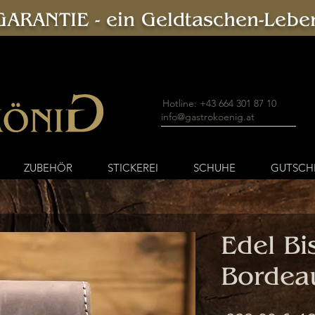
ARANTIE - ein Geldtaschen-Leben
Hotline: +43 664 301 87 10
info@gastrokoenig.at
ZUBEHÖR
STICKEREI
SCHUHE
GUTSCH
Edel Bi
Bordea