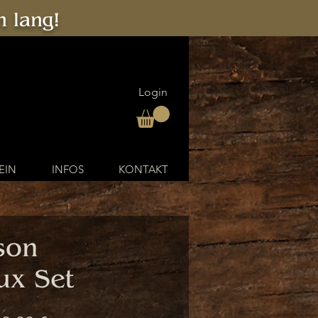
 lang!
Login
EIN
INFOS
KONTAKT
son
ux Set