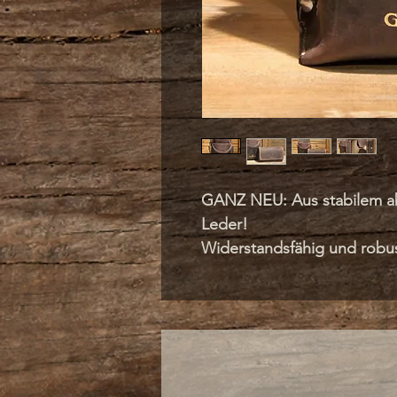
GANZ NEU: Aus stabilem a
Leder!
Widerstandsfähig und robu
angenehm in der Hand. Nich
Sets. Sehr geschmeidig u
Nur bei uns: Die komplette
sind aus Vollleder.