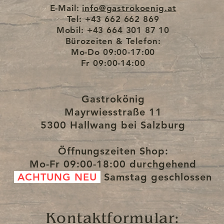
E-Mail:
info@gastrokoenig.at
sonleder sowie strapazierfähigem
Tel: +43 662 662 869
Mobil: +43 664 301 87 10
ßes, extrem stabiles Münzfach, das
Bürozeiten & Telefon:
chselgeld standhält. Passend
Mo-Do
09:00-17:00
Fr
09:00-14:00
busten Halter.
der bei Gebrauch noch stärker
Gastrokönig
das Leder noch stark verändern
Mayrwiesstraße 11
rbeitet wird.
5300 Hallwang bei Salzburg
k, die jedes Stück zu eurem
at macht.
Öffnungszeiten Shop:
Mo-Fr
09:00-18:00 durchgehend
ten Gastrokönig-
ACHTUNG NEU
Samstag
geschlossen
3-facher Naht und Verstärkungen an
abileren Druckknöpfen und mehr.
 für dieses Set die
Kontaktformular: