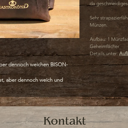
da geschmeidiges
Sehr strapazierfäh
Münzen.
Aufbau: 1 Münzfac
Geheimfächer
Details unter:
Auf
ber dennoch weichen BISON-
st, aber dennoch weich und
t so fest wie die anderen Bison-
nd angenehm.
 Geldtasche und der Halter
Kontakt