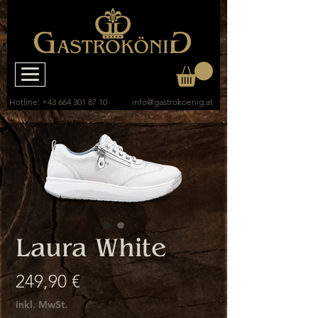
Hotline:
+43 664 301 87 10
info@gastrokoenig.at
Laura White
Preis
249,90 €
inkl. MwSt.