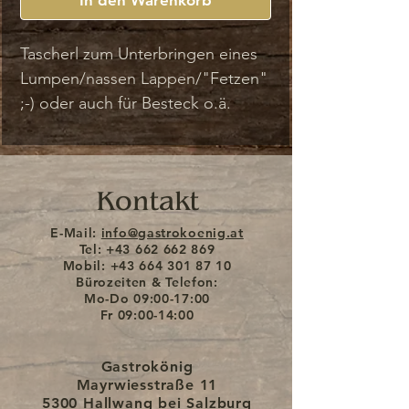
Tascherl zum Unterbringen eines
Lumpen/nassen Lappen/"Fetzen"
;-) oder auch für Besteck o.ä.
Extra mit wasserdichter
Innenseite.
Selbstverständlich gilt auch für
Kontakt
das Lumpentascherl die
GASTROKÖNIG-GARANTIE
- ein
E-Mail:
info@gastrokoenig.at
"Geldtaschen-Leben lang"!
Tel:
+43 662 662 869
Mobil:
+43 664 301 87 10
Bürozeiten & Telefon:
Mo-Do
09:00-17:00
Fr
09:00-14:00
Gastrokönig
Mayrwiesstraße 11
5300 Hallwang bei Salzburg