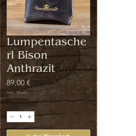
Lumpentasche
rl Bison
Anthrazit
Preis
89,00 €
inkl. MwSt.
Anzahl
*
In den Warenkorb