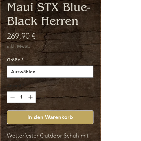
Maui STX Blue-
Black Herren
Preis
269,90 €
inkl. MwSt.
Größe
*
Anzahl
*
In den Warenkorb
Wetterfester Outdoor-Schuh mit