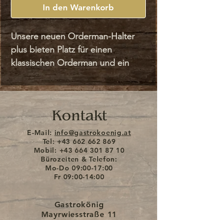
In den Warenkorb
Unsere neuen Orderman-Halter
plus bieten Platz für einen
klassischen Orderman und ein
kleineres Gerät (z.B. ein kleines
Terminal für Kartenzahlungen).
Die üblichen Orderman Standard-
Kontakt
Modelle sind alle kein Problem,
bei anderen Geräten meldet euch
E-Mail:
info@gastrokoenig.at
gerne einfach bei uns.
Tel:
+43 662 662 869
Mobil:
+43 664 301 87 10
Es handelt sich um eine
Bürozeiten & Telefon:
Sonderanfertigung und
Mo-Do
09:00-17:00
Fr
09:00-14:00
die Lieferzeit beträgt ca. 1-2
Wochen.
Gastrokönig
Mayrwiesstraße 11