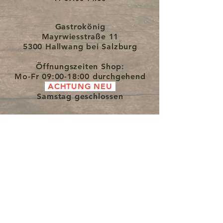
Gastrokönig-Garantie
.
Lieferzeit ca. eine Woche.
Gastrokönig
Mayrwiesstraße 11
5300 Hallwang bei Salzburg
Öffnungszeiten Shop:
Mo-Fr
09:00-18:00 durchgehend
ACHTUNG NEU
Samstag
geschlossen
Kontaktformular: