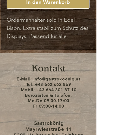
In den Warenkorb
Ordermanhalter solo in Edel
Bison. Extra stabil zum Schutz des
Displays. Passend für alle
gängigen Orderman-Modelle. Aus
einem
äußerst
stabilen und sehr
dicken Leder gefertigt, dennoch
Kontakt
geschmeidig und weich.
Natürlich mit
Gastrokönig-
E-Mail:
info@gastrokoenig.at
Garantie
Tel:
. Lieferzeit ca. 1-2
+43 662 662 869
Mobil:
+43 664 301 87 10
Wochen.
Bürozeiten & Telefon:
Mo-Do
09:00-17:00
Fr
09:00-14:00
Gastrokönig
Mayrwiesstraße 11