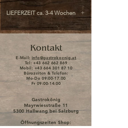
Ihrer Wunschfarbe.
LIEFERZEIT ca. 3-4 Wochen
Der Stick erfolgt standardmäßig
auf einem Lederstück, das farblich
zu dem von Ihnen bestellten
Produkt passt. Bitte geben Sie bei
Kontakt
der Bestellung die Farbe des
Motivs an und wo dieses
E-Mail:
info@gastrokoenig.at
aufgenäht werden soll
Tel:
+43 662 662 869
Mobil:
+43 664 301 87 10
(Geldtasche,
Bürozeiten & Telefon:
Geldtaschenhalter...).
Mo-Do
09:00-17:00
Fr
09:00-14:00
Auch eine Bestickung mit Ihrem
Gastrokönig
eigenen Logo oder anderen
Mayrwiesstraße 11
Motiven ist möglich.
5300 Hallwang bei Salzburg
Bitte schicken Sie uns hierzu eine
Öffnungszeiten Shop:
E-Mail mit Ihren Wünschen, Sie