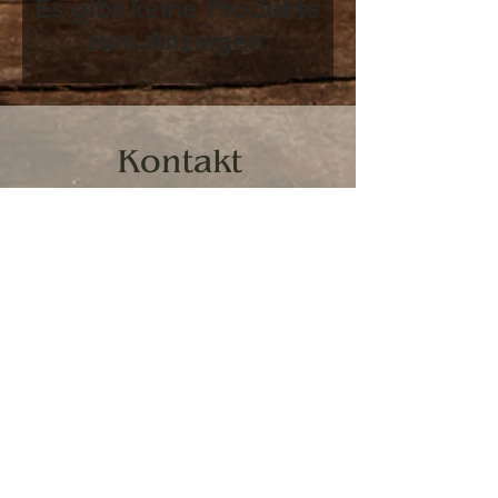
Es gibt keine Produkte
zum Anzeigen.
Kontakt
E-Mail:
info@gastrokoenig.at
Tel:
+43 662 662 869
Mobil:
+43 664 301 87 10
Bürozeiten & Telefon:
Mo-Do
09:00-17:00
Fr
09:00-14:00
Gastrokönig
Mayrwiesstraße 11
5300 Hallwang bei Salzburg
Öffnungszeiten Shop:
Mo-Fr
09:00-18:00 durchgehend
ACHTUNG NEU