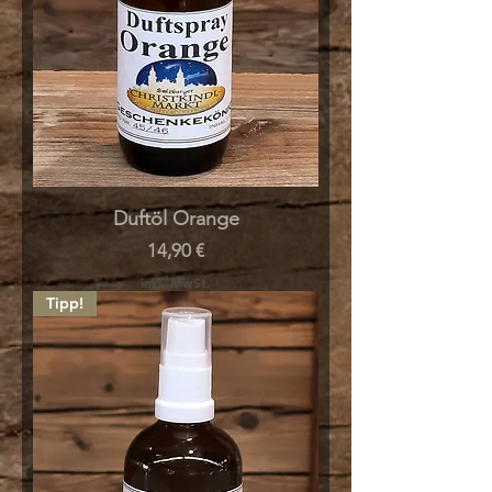
Duftöl Orange
Preis
14,90 €
inkl. MwSt.
Tipp!