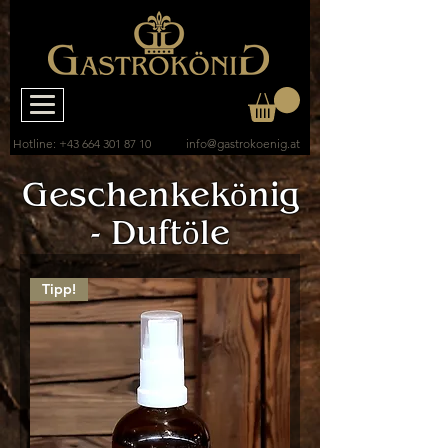
Hotline:
+43 664 301 87 10
info@gastrokoenig.at
Geschenkekönig
- Duftöle
Tipp!