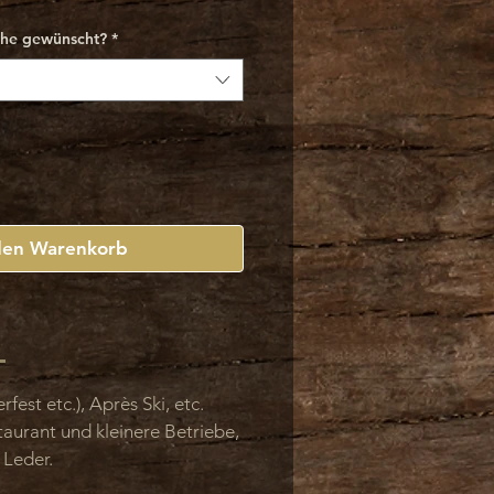
che gewünscht?
*
den Warenkorb
fest etc.), Après Ski, etc.
aurant und kleinere Betriebe,
 Leder.