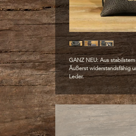
GANZ NEU: Aus stabilstem
Äußerst widerstandsfähig un
Leder.
Nur bei uns: Die komplette
sind aus Vollleder.
Jeder Millimeter ist aus Bi
Futterleder gefertigt.
Die Geldtasche hat ein gro
auch großen Mengen an We