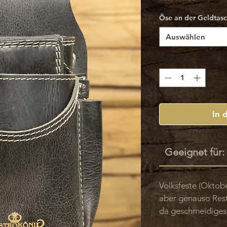
Öse an der Geldtas
Auswählen
Anzahl
*
In 
Geeignet für:
Volksfeste (Oktober
aber genauso Rest
da geschmeidiges