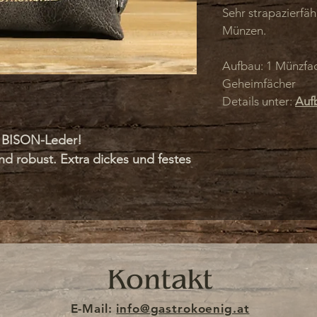
Sehr strapazierfäh
Münzen.
Aufbau: 1 Münzfac
Geheimfächer
Details unter:
Auf
 BISON-Leder!
d robust. Extra dickes und festes
 Geldtasche und der Halter
sonleder sowie strapazierfähigem
Kontakt
ßes, extrem stabiles Münzfach, das
E-Mail:
info@gastrokoenig.at
chselgeld standhält. Passend