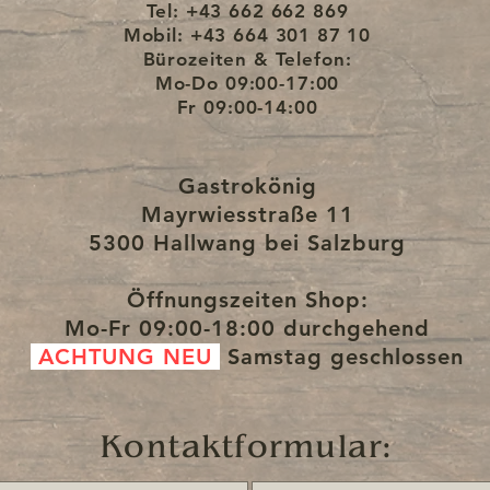
Tel: +43 662 662 869
busten Halter.
Mobil: +43 664 301 87 10
Bürozeiten & Telefon:
d liegt angenehm in der Hand.
Mo-Do
09:00-17:00
Fr
09:00-14:00
und alle Farbtöne unserer neuen
 kommen in einem
ok daher.
Gastrokönig
Mayrwiesstraße 11
der bei Gebrauch noch stärker
5300 Hallwang bei Salzburg
das Leder noch stark verändern
rbeitet wird.
Öffnungszeiten Shop:
k, die jedes Stück zu eurem
Mo-Fr
09:00-18:00 durchgehend
at macht.
ACHTUNG NEU
Samstag
geschlossen
ten Gastrokönig-
3-facher Naht und Verstärkungen an
Kontaktformular:
abileren Druckknöpfen und mehr.