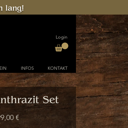
 lang!
Login
EIN
INFOS
KONTAKT
nthrazit Set
andardpreis
Sale-
9,00 €
Preis