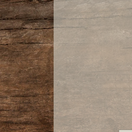
dazu gibt es einen extra ro
Das Bisonleder ist glatt un
Es ist sehr fest und stabil 
Bison-Kellnertaschen-Sets
unverwechselbaren Used-Lo
Mit gewolltem Used-Look, 
wird. Das heißt, dass sich 
wird, wenn mit dem Set gea
Es erhält so eine tolle Opti
eigenen individuellen Unik
Natürlich mit allen bewähr
Qualitätsmerkmalen, teils 
kritischen Stellen, noch st