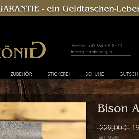
ARANTIE - ein Geldtaschen-Leben
Hotline: +43 664 301 87 10
info@gastrokoenig.at
ZUBEHÖR
STICKEREI
SCHUHE
GUTSCH
Bison A
St
 229,00 € 
19
inkl. MwSt.